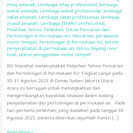
infaq amanah
,
Lembaga infaq professional
,
lembaga
wakaf amanah
,
Lembaga wakaf professional
,
lembaga
zakat amanah
,
Lembaga zakat professional
,
lembaga
ziswaf amanah
,
Lembaga ZISWAF professional
,
Pelatihan Teknis
,
Pelatihan Teknis Pencarian dan
Pertolongan di Permukaan Air
,
Pencarian
,
perawatan
motor tempel
,
Pertolongan di Permukaan Air
,
teknik
penyelamatan di permukaan air
,
teknis dayung river
boat
,
teknis penggunaan motor tempel
BSI Maslahat melaksanakan Pelatihan Teknis Pencarian
dan Pertolongan di Permukaan Air Tingkat Lanjut pada
30-31 Agustus 2023 di Danau Sunter, Jakarta Utara.
Acara ini bertujuan untuk meningkatkan dan
mengembangkan kapasitas relawan dalam bidang
penyelamatan dan pertolongan di permukaan air. Pada
hari pertama pelatihan, yang diadakan pada tanggal 30
Agustus 2023, peserta diberikan sejumlah materi […]
Read More »