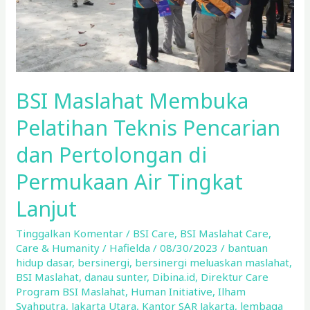
Pertolongan
di
Permukaan
Air
Tingkat
BSI Maslahat Membuka
Lanjut
Pelatihan Teknis Pencarian
dan Pertolongan di
Permukaan Air Tingkat
Lanjut
Tinggalkan Komentar
/
BSI Care
,
BSI Maslahat Care
,
Care & Humanity
/
Hafielda
/
08/30/2023
/
bantuan
hidup dasar
,
bersinergi
,
bersinergi meluaskan maslahat
,
BSI Maslahat
,
danau sunter
,
Dibina.id
,
Direktur Care
Program BSI Maslahat
,
Human Initiative
,
Ilham
Syahputra
,
Jakarta Utara
,
Kantor SAR Jakarta
,
lembaga