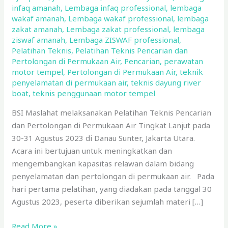
infaq amanah
,
Lembaga infaq professional
,
lembaga
wakaf amanah
,
Lembaga wakaf professional
,
lembaga
zakat amanah
,
Lembaga zakat professional
,
lembaga
ziswaf amanah
,
Lembaga ZISWAF professional
,
Pelatihan Teknis
,
Pelatihan Teknis Pencarian dan
Pertolongan di Permukaan Air
,
Pencarian
,
perawatan
motor tempel
,
Pertolongan di Permukaan Air
,
teknik
penyelamatan di permukaan air
,
teknis dayung river
boat
,
teknis penggunaan motor tempel
BSI Maslahat melaksanakan Pelatihan Teknis Pencarian
dan Pertolongan di Permukaan Air Tingkat Lanjut pada
30-31 Agustus 2023 di Danau Sunter, Jakarta Utara.
Acara ini bertujuan untuk meningkatkan dan
mengembangkan kapasitas relawan dalam bidang
penyelamatan dan pertolongan di permukaan air. Pada
hari pertama pelatihan, yang diadakan pada tanggal 30
Agustus 2023, peserta diberikan sejumlah materi […]
Read More »