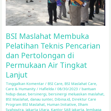
Pertolongan
di
Permukaan
Air
Tingkat
BSI Maslahat Membuka
Lanjut
Pelatihan Teknis Pencarian
dan Pertolongan di
Permukaan Air Tingkat
Lanjut
Tinggalkan Komentar
/
BSI Care
,
BSI Maslahat Care
,
Care & Humanity
/
Hafielda
/
08/30/2023
/
bantuan
hidup dasar
,
bersinergi
,
bersinergi meluaskan maslahat
,
BSI Maslahat
,
danau sunter
,
Dibina.id
,
Direktur Care
Program BSI Maslahat
,
Human Initiative
,
Ilham
Syahputra
,
Jakarta Utara
,
Kantor SAR Jakarta
,
lembaga