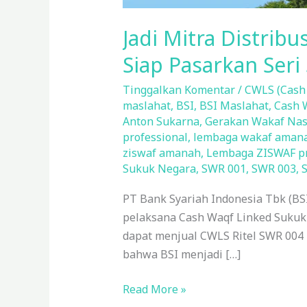
Jadi Mitra Distrib
Siap Pasarkan Ser
Tinggalkan Komentar
/
CWLS (Cash
maslahat
,
BSI
,
BSI Maslahat
,
Cash W
Anton Sukarna
,
Gerakan Wakaf Nas
professional
,
lembaga wakaf aman
ziswaf amanah
,
Lembaga ZISWAF pr
Sukuk Negara
,
SWR 001
,
SWR 003
,
PT Bank Syariah Indonesia Tbk (BS
pelaksana Cash Waqf Linked Sukuk
dapat menjual CWLS Ritel SWR 004 h
bahwa BSI menjadi […]
Read More »