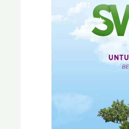
Investasi
Wakaf
Uang
pada
Sukuk
Negara,
BSI
Siap
Pasarkan
Seri
SWR
004