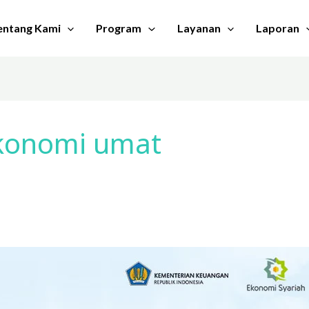
entang Kami
Program
Layanan
Laporan
konomi umat