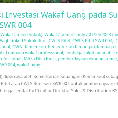
usi Investasi Wakaf Uang pada S
i SWR 004
 Wakaf Linked Sukuk)
,
Wakaf
/
admin2 only
/
07/26/2023
/
b
aqf Linked Sukuk Ritel
,
CWLS Ritel
,
CWLS Ritel SWR 004
,
D
ional
,
GWN
,
Kemenkeu
,
Kementerian Keuangan
,
lembaga i
ah
,
Lembaga wakaf professional
,
lembaga zakat amanah
,
Le
ofessional
,
Mitra Distribusi
,
pemberdayaan ekonomi umat
SWR 004
,
wakaf uang
I) dipercaya oleh Kementerian Keuangan (Kemenkeu) sebaga
 Ritel atau CWLS Ritel seri SWR 004 untuk pemberdayaan 
ingga senilai Rp10 miliar. Direktur Sales & Distribution 