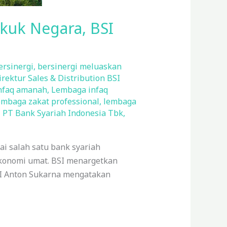
ukuk Negara, BSI
ersinergi
,
bersinergi meluaskan
irektur Sales & Distribution BSI
nfaq amanah
,
Lembaga infaq
mbaga zakat professional
,
lembaga
,
PT Bank Syariah Indonesia Tbk
,
i salah satu bank syariah
ekonomi umat. BSI menargetkan
BSI Anton Sukarna mengatakan