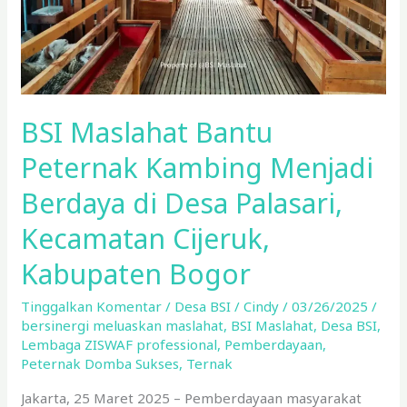
di
Desa
Palasari,
Kecamatan
Cijeruk,
BSI Maslahat Bantu
Kabupaten
Bogor
Peternak Kambing Menjadi
Berdaya di Desa Palasari,
Kecamatan Cijeruk,
Kabupaten Bogor
Tinggalkan Komentar
/
Desa BSI
/
Cindy
/
03/26/2025
/
bersinergi meluaskan maslahat
,
BSI Maslahat
,
Desa BSI
,
Lembaga ZISWAF professional
,
Pemberdayaan
,
Peternak Domba Sukses
,
Ternak
Jakarta, 25 Maret 2025 – Pemberdayaan masyarakat