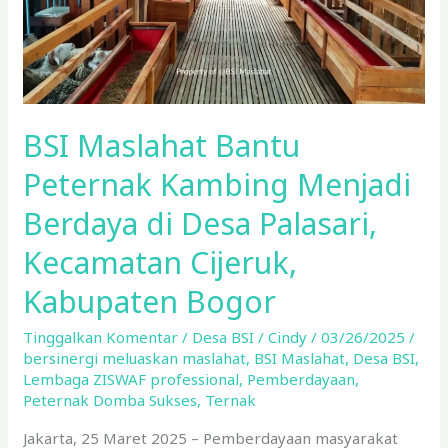
di
Desa
Palasari,
Kecamatan
Cijeruk,
BSI Maslahat Bantu
Kabupaten
Bogor
Peternak Kambing Menjadi
Berdaya di Desa Palasari,
Kecamatan Cijeruk,
Kabupaten Bogor
Tinggalkan Komentar
/
Desa BSI
/
Cindy
/
03/26/2025
/
bersinergi meluaskan maslahat
,
BSI Maslahat
,
Desa BSI
,
Lembaga ZISWAF professional
,
Pemberdayaan
,
Peternak Domba Sukses
,
Ternak
Jakarta, 25 Maret 2025 – Pemberdayaan masyarakat