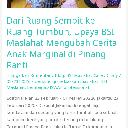
Cerita
Anak Marginal di Pinang
Dari Ruang Sempit ke
Ranti
Ruang Tumbuh, Upaya BSI
Maslahat Mengubah Cerita
Anak Marginal di Pinang
Ranti
Tinggalkan Komentar
/
Blog
,
BSI Maslahat Care
/
Cindy
/
02/23/2026
/
bersinergi meluaskan maslahat
,
BSI
Maslahat
,
Lembaga ZISWAF professional
Editorial Plan 23 Februari – 01 Maret 20226 Jakarta, 23
Februari 2026- Di sudut Jakarta, di tengah laju
kendaraan dan gedung yang terus tumbuh, ada sebuah
kampung kecil yang berdiri tenang di belakang
Terminal Pinang Ranti, Jakarta Timur. Di kampung itu,