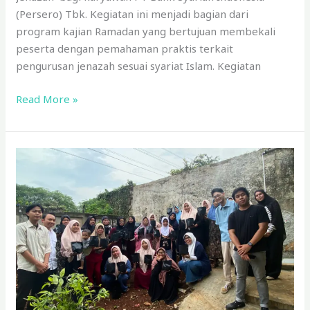
(Persero) Tbk. Kegiatan ini menjadi bagian dari
program kajian Ramadan yang bertujuan membekali
peserta dengan pemahaman praktis terkait
pengurusan jenazah sesuai syariat Islam. Kegiatan
Read More »
Dari
Pemukiman
Padat
Menuju
Kemandirian,
BSI
Maslahat
Berdayakan
80