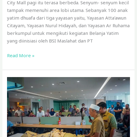
City Mall pagi itu terasa berbeda. Senyum- senyum kecil
tampak memenuhi area lobi utama. Sebanyak 100 anak
yatim dhuafa dari tiga yayasan yaitu, Yayasan Atta’awun
Citayam, Yayasan Nurul Hidayah, dan Yayasan Ar Ruhama
berkumpul untuk mengikuti kegiatan Belanja Yatim
yang diinisiasi oleh BSI Maslahat dan PT
Read More »
BSI
Maslahat
Gelar
Pelatihan
Pemulasaran
Jenazah
Untuk
Karyawan