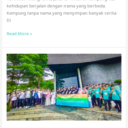
kehidupan berjalan dengan irama yang berbeda.
Kampung tanpa nama yang menyimpan banyak cerita.
Di
Read More »
BSI
Maslahat
Ajak
55
Anak
Yatim
Berwisata
Edukatif
ke
Taman