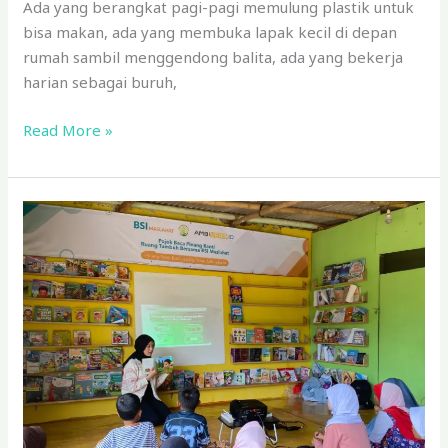
Ada yang berangkat pagi-pagi memulung plastik untuk
bisa makan, ada yang membuka lapak kecil di depan
rumah sambil menggendong balita, ada yang bekerja
harian sebagai buruh,
Read More »
Dari
Ruang
Sempit
ke
Ruang
Tumbuh,
Upaya
BSI
Maslahat
Mengubah