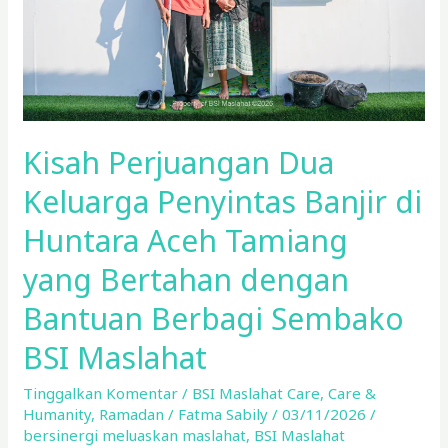
di
Huntara
Aceh
Tamiang
yang
Bertahan
Kisah Perjuangan Dua
dengan
Bantuan
Keluarga Penyintas Banjir di
Berbagi
Huntara Aceh Tamiang
Sembako
BSI
yang Bertahan dengan
Maslahat
Bantuan Berbagi Sembako
BSI Maslahat
Tinggalkan Komentar
/
BSI Maslahat Care
,
Care &
Humanity
,
Ramadan
/
Fatma Sabily
/
03/11/2026
/
bersinergi meluaskan maslahat
,
BSI Maslahat