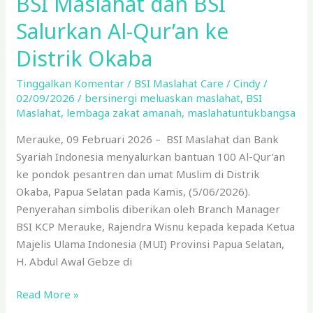
BSI Maslahat dan BSI
Okaba
Salurkan Al-Qur’an ke
Distrik Okaba
Tinggalkan Komentar
/
BSI Maslahat Care
/
Cindy
/
02/09/2026
/
bersinergi meluaskan maslahat
,
BSI
Maslahat
,
lembaga zakat amanah
,
maslahatuntukbangsa
Merauke, 09 Februari 2026 – BSI Maslahat dan Bank
Syariah Indonesia menyalurkan bantuan 100 Al-Qur’an
ke pondok pesantren dan umat Muslim di Distrik
Okaba, Papua Selatan pada Kamis, (5/06/2026).
Penyerahan simbolis diberikan oleh Branch Manager
BSI KCP Merauke, Rajendra Wisnu kepada kepada Ketua
Majelis Ulama Indonesia (MUI) Provinsi Papua Selatan,
H. Abdul Awal Gebze di
Read More »