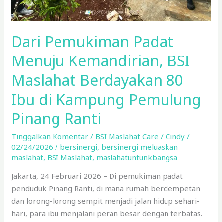
Ibu
di
Kampung
Dari Pemukiman Padat
Pemulung
Pinang
Menuju Kemandirian, BSI
Ranti
Maslahat Berdayakan 80
Ibu di Kampung Pemulung
Pinang Ranti
Tinggalkan Komentar
/
BSI Maslahat Care
/
Cindy
/
02/24/2026
/
bersinergi
,
bersinergi meluaskan
maslahat
,
BSI Maslahat
,
maslahatuntunkbangsa
Jakarta, 24 Februari 2026 – Di pemukiman padat
penduduk Pinang Ranti, di mana rumah berdempetan
dan lorong-lorong sempit menjadi jalan hidup sehari-
hari, para ibu menjalani peran besar dengan terbatas.