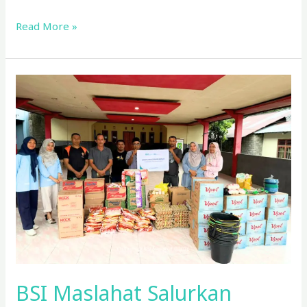
Read More »
BSI
Maslahat
Salurkan
Bantuan
Logistik
untuk
Penyintas
Banjir
di
Halmahera
Barat
BSI Maslahat Salurkan