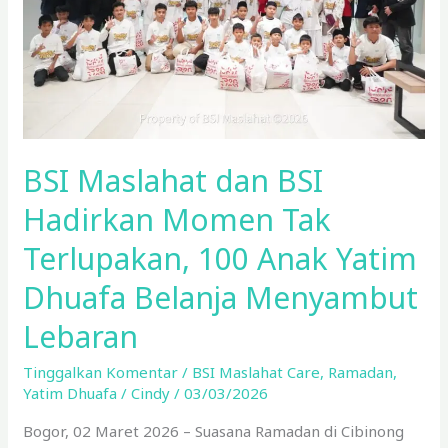
Momen
Tak
Terlupakan,
100
Anak
Yatim
Dhuafa
BSI Maslahat dan BSI
Belanja
Menyambut
Hadirkan Momen Tak
Lebaran
Terlupakan, 100 Anak Yatim
Dhuafa Belanja Menyambut
Lebaran
Tinggalkan Komentar
/
BSI Maslahat Care
,
Ramadan
,
Yatim Dhuafa
/
Cindy
/
03/03/2026
Bogor, 02 Maret 2026 – Suasana Ramadan di Cibinong