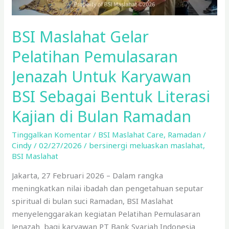
BSI
Sebagai
BSI Maslahat Gelar
Bentuk
Literasi
Pelatihan Pemulasaran
Kajian
Jenazah Untuk Karyawan
di
Bulan
BSI Sebagai Bentuk Literasi
Ramadan
Kajian di Bulan Ramadan
Tinggalkan Komentar
/
BSI Maslahat Care
,
Ramadan
/
Cindy
/
02/27/2026
/
bersinergi meluaskan maslahat
,
BSI Maslahat
Jakarta, 27 Februari 2026 – Dalam rangka
meningkatkan nilai ibadah dan pengetahuan seputar
spiritual di bulan suci Ramadan, BSI Maslahat
menyelenggarakan kegiatan Pelatihan Pemulasaran
Jenazah bagi karyawan PT Bank Syariah Indonesia