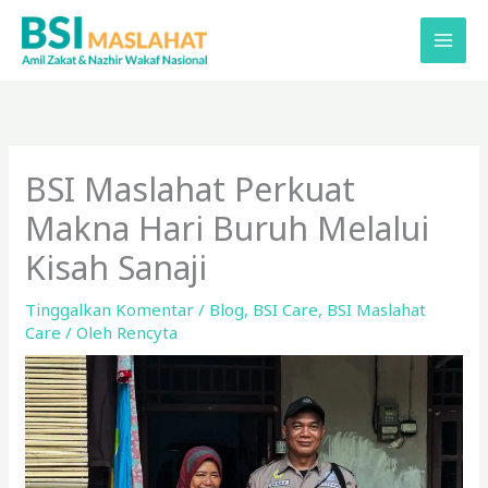
Lewati
ke
konten
BSI Maslahat Perkuat
Makna Hari Buruh Melalui
Kisah Sanaji
Tinggalkan Komentar
/
Blog
,
BSI Care
,
BSI Maslahat
Care
/ Oleh
Rencyta