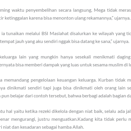
ming waktu penyembelihan secara langsung, Mega tidak meras
r ketinggalan karena bisa menonton ulang rekamannya,” ujarnya.
 tunaikan melalui BSI Maslahat disalurkan ke wilayah yang tid
 tempat jauh yang aku sendiri nggak bisa datang ke sana,” ujarnya.
eluarga lain yang mungkin hanya sesekali menikmati dagin
ternyata bisa memberi dampak yang luas untuk sesama muslim di lu
 memandang pengelolaan keuangan keluarga. Kurban tidak men
a dinikmati sendiri tapi juga bisa dinikmati oleh orang lain 
 pun belajar dari contoh tersebut, bahwa berbagi adalah bagian d
u hal yaitu ketika rezeki dikelola dengan niat baik, selalu ada ja
benar mengurangi, justru menguatkan.Kadang kita tidak perlu
ri niat dan kesadaran sebagai hamba Allah.