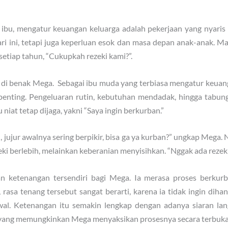
 ibu, mengatur keuangan keluarga adalah pekerjaan yang nyaris t
ri ini, tetapi juga keperluan esok dan masa depan anak-anak. 
etiap tahun, “Cukupkah rezeki kami?”.
ir di benak Mega. Sebagai ibu muda yang terbiasa mengatur keua
penting. Pengeluaran rutin, kebutuhan mendadak, hingga tabung
niat tetap dijaga, yakni “Saya ingin berkurban.”
jujur awalnya sering berpikir, bisa ga ya kurban?” ungkap Mega.
 berlebih, melainkan keberanian menyisihkan. “Nggak ada rezekin
ketenangan tersendiri bagi Mega. Ia merasa proses berkurba
 rasa tenang tersebut sangat berarti, karena ia tidak ingin diha
awal. Ketenangan itu semakin lengkap dengan adanya siaran 
, yang memungkinkan Mega menyaksikan prosesnya secara terbuka