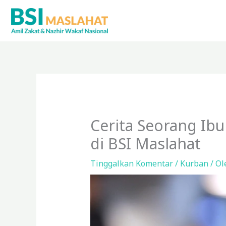
Lewati
ke
konten
Cerita Seorang Ib
di BSI Maslahat
Tinggalkan Komentar
/
Kurban
/ O