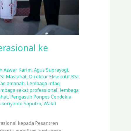
rasional ke
n Azwar Karim
,
Agus Suprayogi
,
SI Maslahat
,
Direktur Eksekutif BSI
faq amanah
,
Lembaga infaq
mbaga zakat professional
,
lembaga
ahat
,
Pengasuh Ponpes Cendekia
ukoriyanto Saputro
,
Wakil
asional kepada Pesantren