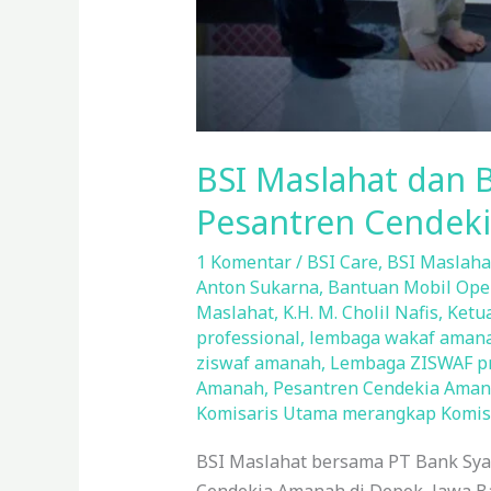
BSI Maslahat dan 
Pesantren Cendek
1 Komentar
/
BSI Care
,
BSI Maslaha
Anton Sukarna
,
Bantuan Mobil Ope
Maslahat
,
K.H. M. Cholil Nafis
,
Ketu
professional
,
lembaga wakaf aman
ziswaf amanah
,
Lembaga ZISWAF pr
Amanah
,
Pesantren Cendekia Ama
Komisaris Utama merangkap Komisa
BSI Maslahat bersama PT Bank Sya