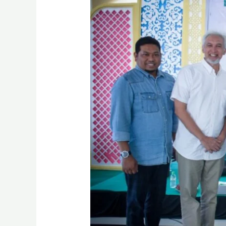
BSI
Serahkan
Bantuan
Mobil
Operasional
ke
Pesantren
Cendekia
Amanah