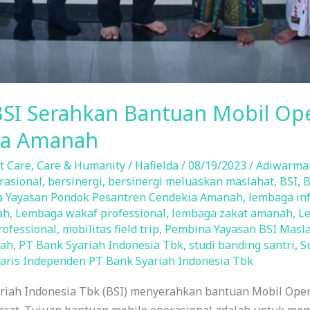
BSI Serahkan Bantuan Mobil Ope
ia Amanah
t Care
,
Care & Humanity
/
Hafielda
/
08/19/2023
/
Adiwarma
rasional
,
bersinergi
,
bersinergi meluaskan maslahat
,
BSI
,
B
a Yayasan Pondok Pesantren Cendekia Amanah
,
lembaga in
ah
,
Lembaga wakaf professional
,
lembaga zakat amanah
,
Le
ofessional
,
mobilitas field trip
,
Pembina Yayasan BSI Masl
nah
,
PT Bank Syariah Indonesia Tbk
,
studi banding santri
,
S
ris Independen PT Bank Syariah Indonesia Tbk
riah Indonesia Tbk (BSI) menyerahkan bantuan Mobil Oper