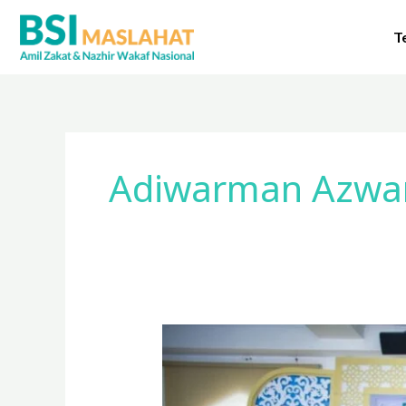
Lewati
ke
T
konten
Adiwarman Azwa
BSI
Maslahat
dan