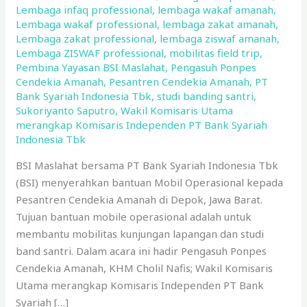
Lembaga infaq professional
,
lembaga wakaf amanah
,
Lembaga wakaf professional
,
lembaga zakat amanah
,
Lembaga zakat professional
,
lembaga ziswaf amanah
,
Lembaga ZISWAF professional
,
mobilitas field trip
,
Pembina Yayasan BSI Maslahat
,
Pengasuh Ponpes
Cendekia Amanah
,
Pesantren Cendekia Amanah
,
PT
Bank Syariah Indonesia Tbk
,
studi banding santri
,
Sukoriyanto Saputro
,
Wakil Komisaris Utama
merangkap Komisaris Independen PT Bank Syariah
Indonesia Tbk
BSI Maslahat bersama PT Bank Syariah Indonesia Tbk
(BSI) menyerahkan bantuan Mobil Operasional kepada
Pesantren Cendekia Amanah di Depok, Jawa Barat.
Tujuan bantuan mobile operasional adalah untuk
membantu mobilitas kunjungan lapangan dan studi
band santri. Dalam acara ini hadir Pengasuh Ponpes
Cendekia Amanah, KHM Cholil Nafis; Wakil Komisaris
Utama merangkap Komisaris Independen PT Bank
Syariah […]