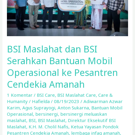
Mobil
Operasional
ke
Pesantren
Cendekia
Amanah
BSI Maslahat dan BSI
Serahkan Bantuan Mobil
Operasional ke Pesantren
Cendekia Amanah
1 Komentar
/
BSI Care
,
BSI Maslahat Care
,
Care &
Humanity
/
Hafielda
/
08/19/2023
/
Adiwarman Azwar
Karim
,
Agus Suprayogi
,
Anton Sukarna
,
Bantuan Mobil
Operasional
,
bersinergi
,
bersinergi meluaskan
maslahat
,
BSI
,
BSI Maslahat
,
Direktur Eksekutif BSI
Maslahat
,
K.H. M. Cholil Nafis
,
Ketua Yayasan Pondok
Pesantren Cendekia Amanah
,
lembaga infaq amanah
,