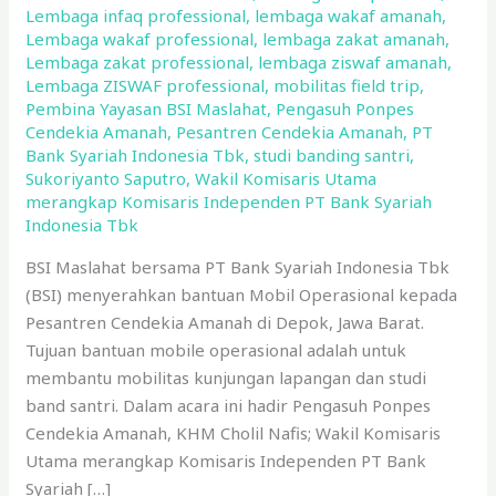
Lembaga infaq professional
,
lembaga wakaf amanah
,
Lembaga wakaf professional
,
lembaga zakat amanah
,
Lembaga zakat professional
,
lembaga ziswaf amanah
,
Lembaga ZISWAF professional
,
mobilitas field trip
,
Pembina Yayasan BSI Maslahat
,
Pengasuh Ponpes
Cendekia Amanah
,
Pesantren Cendekia Amanah
,
PT
Bank Syariah Indonesia Tbk
,
studi banding santri
,
Sukoriyanto Saputro
,
Wakil Komisaris Utama
merangkap Komisaris Independen PT Bank Syariah
Indonesia Tbk
BSI Maslahat bersama PT Bank Syariah Indonesia Tbk
(BSI) menyerahkan bantuan Mobil Operasional kepada
Pesantren Cendekia Amanah di Depok, Jawa Barat.
Tujuan bantuan mobile operasional adalah untuk
membantu mobilitas kunjungan lapangan dan studi
band santri. Dalam acara ini hadir Pengasuh Ponpes
Cendekia Amanah, KHM Cholil Nafis; Wakil Komisaris
Utama merangkap Komisaris Independen PT Bank
Syariah […]