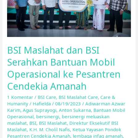
Mobil
Operasional
ke
Pesantren
Cendekia
Amanah
BSI Maslahat dan BSI
Serahkan Bantuan Mobil
Operasional ke Pesantren
Cendekia Amanah
1 Komentar
/
BSI Care
,
BSI Maslahat Care
,
Care &
Humanity
/
Hafielda
/
08/19/2023
/
Adiwarman Azwar
Karim
,
Agus Suprayogi
,
Anton Sukarna
,
Bantuan Mobil
Operasional
,
bersinergi
,
bersinergi meluaskan
maslahat
,
BSI
,
BSI Maslahat
,
Direktur Eksekutif BSI
Maslahat
,
K.H. M. Cholil Nafis
,
Ketua Yayasan Pondok
Pesantren Cendekia Amanah
,
lembaga infaq amanah
,