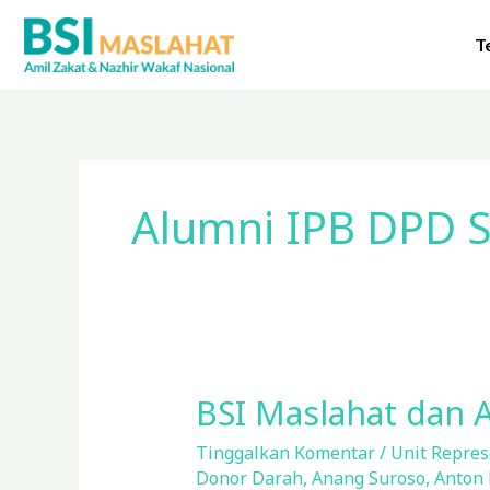
Lewati
ke
T
konten
Alumni IPB DPD 
BSI Maslahat dan 
BSI
Maslahat
Tinggalkan Komentar
/
Unit Represe
dan
Donor Darah
,
Anang Suroso
,
Anton