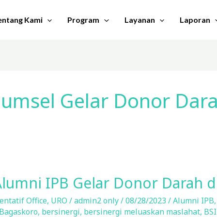
entang Kami
Program
Layanan
Laporan
Sumsel Gelar Donor Dar
Alumni IPB Gelar Donor Darah 
ntatif Office
,
URO
/
admin2 only
/
08/28/2023
/
Alumni IPB
 Bagaskoro
,
bersinergi
,
bersinergi meluaskan maslahat
,
BSI