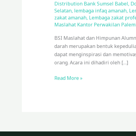
Alumni
Distribution Bank Sumsel Babel
,
Do
IPB
Selatan
,
lembaga infaq amanah
,
Le
Gelar
zakat amanah
,
Lembaga zakat prof
Maslahat Kantor Perwakilan Pale
Donor
Darah
BSI Maslahat dan Himpunan Alumni
di
darah merupakan bentuk kepedulian
Palembang
dapat menginspirasi dan memotivas
orang. Acara ini dihadiri oleh […]
Read More »