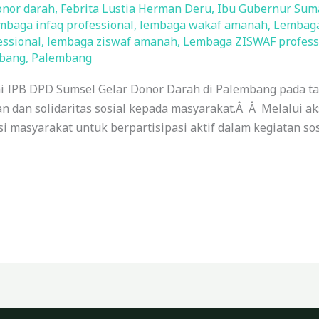
nor darah
,
Febrita Lustia Herman Deru
,
Ibu Gubernur Suma
mbaga infaq professional
,
lembaga wakaf amanah
,
Lembaga
essional
,
lembaga ziswaf amanah
,
Lembaga ZISWAF profess
mbang
,
Palembang
 IPB DPD Sumsel Gelar Donor Darah di Palembang pada ta
 dan solidaritas sosial kepada masyarakat.Â Â Melalui aks
i masyarakat untuk berpartisipasi aktif dalam kegiatan so