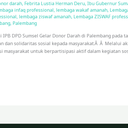
nor darah
,
Febrita Lustia Herman Deru
,
Ibu Gubernur Suma
mbaga infaq professional
,
lembaga wakaf amanah
,
Lembaga
essional
,
lembaga ziswaf amanah
,
Lembaga ZISWAF profess
mbang
,
Palembang
 IPB DPD Sumsel Gelar Donor Darah di Palembang pada ta
 dan solidaritas sosial kepada masyarakat.Â Â Melalui aks
i masyarakat untuk berpartisipasi aktif dalam kegiatan so