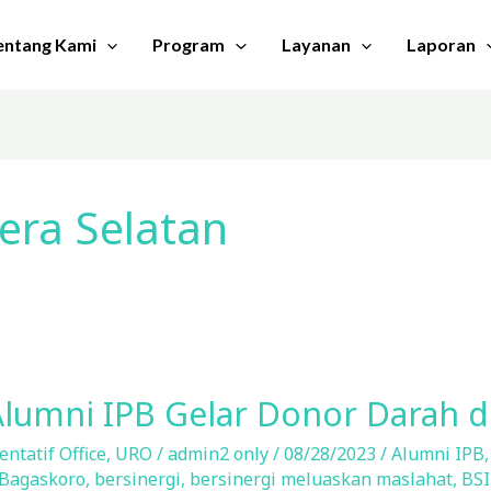
entang Kami
Program
Layanan
Laporan
era Selatan
Alumni IPB Gelar Donor Darah 
ntatif Office
,
URO
/
admin2 only
/
08/28/2023
/
Alumni IPB
 Bagaskoro
,
bersinergi
,
bersinergi meluaskan maslahat
,
BSI