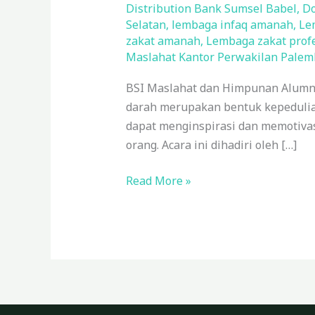
Alumni
Distribution Bank Sumsel Babel
,
Do
IPB
Selatan
,
lembaga infaq amanah
,
Le
Gelar
zakat amanah
,
Lembaga zakat prof
Maslahat Kantor Perwakilan Pale
Donor
Darah
BSI Maslahat dan Himpunan Alumni
di
darah merupakan bentuk kepedulian
Palembang
dapat menginspirasi dan memotivas
orang. Acara ini dihadiri oleh […]
Read More »