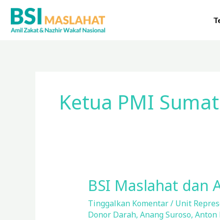
Lewati
ke
T
konten
Ketua PMI Sumat
BSI Maslahat dan 
BSI
Maslahat
Tinggalkan Komentar
/
Unit Represe
dan
Donor Darah
,
Anang Suroso
,
Anton