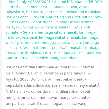
admin2 only
/
08/28/2023
/
Alumni IPB
,
Alumni IPB DPD
Donor
Sumsel Gelar Donor Darah
,
Anang Suroso
,
Anton
Darah
Bagaskoro
,
bersinergi
,
bersinergi meluaskan maslahat
,
di
BSI Maslahat
,
Direktur Marketing and Distribution Bank
Palembang
Sumsel Babel
,
Donor darah
,
Febrita Lustia Herman
Deru
,
Ibu Gubernur Sumatera Selatan
,
Ketua PMI
Sumatera Selatan
,
lembaga infaq amanah
,
Lembaga
infaq professional
,
lembaga wakaf amanah
,
Lembaga
wakaf professional
,
lembaga zakat amanah
,
Lembaga
zakat professional
,
lembaga ziswaf amanah
,
Lembaga
ZISWAF professional
,
Lotte Mart
,
Manajer BSI Maslahat
Kantor Perwakilan Palembang
,
Palembang
BSI Maslahat dan Himpunan Alumni IPB DPD Sumsel
Gelar Donor Darah di Palembang pada tanggal 27
Agustus 2023. Donor darah merupakan bentuk
kepedulian dan solidaritas sosial kepada masyarakat.Â
Â Melalui aksi donor darah ini, diharapkan dapat
menginspirasi dan memotivasi masyarakat untuk
berpartisipasi aktif dalam kegiatan sosial yang