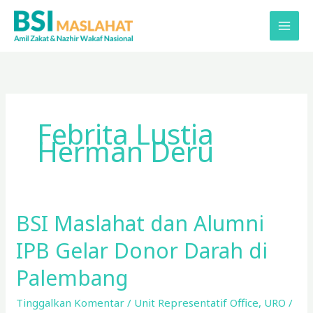
Lewati
ke
konten
Febrita Lustia
Herman Deru
BSI Maslahat dan Alumni
BSI
Maslahat
IPB Gelar Donor Darah di
dan
Alumni
Palembang
IPB
Tinggalkan Komentar
/
Unit Representatif Office
,
URO
/
Gelar