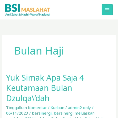
Lewati
ke
konten
Bulan Haji
Yuk Simak Apa Saja 4
Yuk
Simak
Keutamaan Bulan
Apa
Saja
Dzulqa\’dah
4
Tinggalkan Komentar
/
Kurban
/
admin2 only
/
Keutamaan
06/11/2023
/
bersinergi
,
bersinergi meluaskan
Bulan