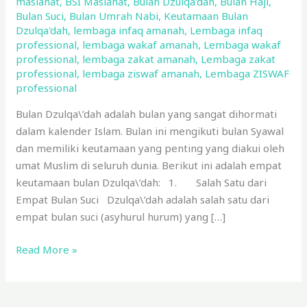
maslahat
,
BSI Maslahat
,
Bulan Dzulqa'dah
,
Bulan Haji
,
Dzulqa\’dah
Bulan Suci
,
Bulan Umrah Nabi
,
Keutamaan Bulan
Dzulqa'dah
,
lembaga infaq amanah
,
Lembaga infaq
professional
,
lembaga wakaf amanah
,
Lembaga wakaf
professional
,
lembaga zakat amanah
,
Lembaga zakat
professional
,
lembaga ziswaf amanah
,
Lembaga ZISWAF
professional
Bulan Dzulqa\’dah adalah bulan yang sangat dihormati
dalam kalender Islam. Bulan ini mengikuti bulan Syawal
dan memiliki keutamaan yang penting yang diakui oleh
umat Muslim di seluruh dunia. Berikut ini adalah empat
keutamaan bulan Dzulqa\’dah: 1. Salah Satu dari
Empat Bulan Suci Dzulqa\’dah adalah salah satu dari
empat bulan suci (asyhurul hurum) yang […]
Read More »