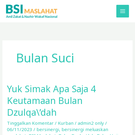
Lewati
ke
konten
Bulan Suci
Yuk Simak Apa Saja 4
Yuk
Simak
Keutamaan Bulan
Apa
Saja
Dzulqa\’dah
4
Tinggalkan Komentar
/
Kurban
/
admin2 only
/
Keutamaan
06/11/2023
/
bersinergi
,
bersinergi meluaskan
Bulan