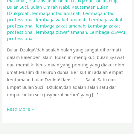
maslahat
,
BSI Maslahat
,
Bulan Dzulqa'dah
,
Bulan Haji
,
Dzulqa\’dah
Bulan Suci
,
Bulan Umrah Nabi
,
Keutamaan Bulan
Dzulqa'dah
,
lembaga infaq amanah
,
Lembaga infaq
professional
,
lembaga wakaf amanah
,
Lembaga wakaf
professional
,
lembaga zakat amanah
,
Lembaga zakat
professional
,
lembaga ziswaf amanah
,
Lembaga ZISWAF
professional
Bulan Dzulqa\’dah adalah bulan yang sangat dihormati
dalam kalender Islam. Bulan ini mengikuti bulan Syawal
dan memiliki keutamaan yang penting yang diakui oleh
umat Muslim di seluruh dunia. Berikut ini adalah empat
keutamaan bulan Dzulqa\’dah: 1. Salah Satu dari
Empat Bulan Suci Dzulqa\’dah adalah salah satu dari
empat bulan suci (asyhurul hurum) yang […]
Read More »