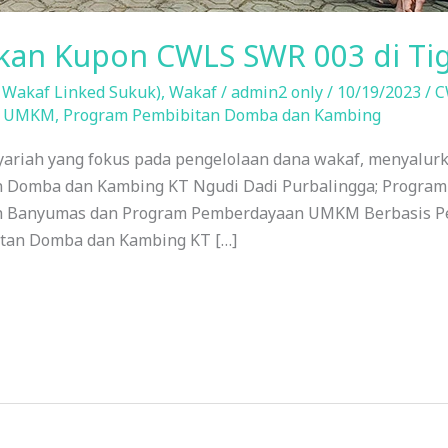
rkan Kupon CWLS SWR 003 di Ti
 Wakaf Linked Sukuk)
,
Wakaf
/
admin2 only
/
10/19/2023
/
C
n UMKM
,
Program Pembibitan Domba dan Kambing
yariah yang fokus pada pengelolaan dana wakaf, menyalur
an Domba dan Kambing KT Ngudi Dadi Purbalingga; Progr
h Banyumas dan Program Pemberdayaan UMKM Berbasis Pe
itan Domba dan Kambing KT […]