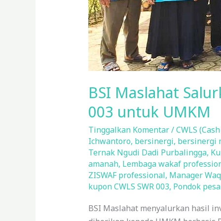
BSI Maslahat Salu
003 untuk UMKM
Tinggalkan Komentar
/
CWLS (Cash
Ichwantoro
,
bersinergi
,
bersinergi
Ternak Ngudi Dadi Purbalingga
,
Ku
amanah
,
Lembaga wakaf professio
ZISWAF professional
,
Manager Waqf
kupon CWLS SWR 003
,
Pondok pesa
BSI Maslahat menyalurkan hasil in