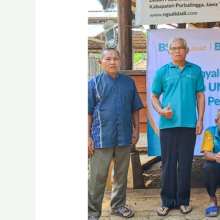
Kupon
CWLS
SWR
003
di
Tiga
Program