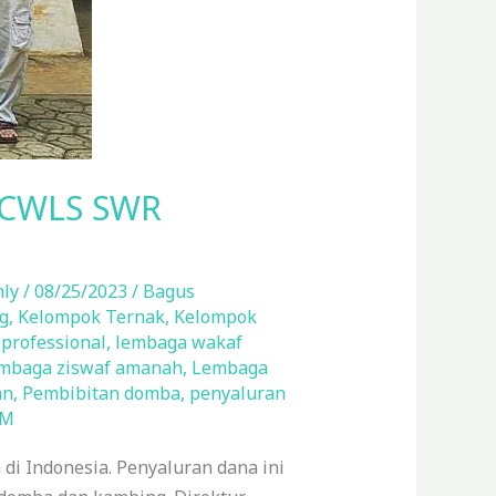
f CWLS SWR
nly
/
08/25/2023
/
Bagus
g
,
Kelompok Ternak
,
Kelompok
professional
,
lembaga wakaf
mbaga ziswaf amanah
,
Lembaga
an
,
Pembibitan domba
,
penyaluran
KM
di Indonesia. Penyaluran dana ini