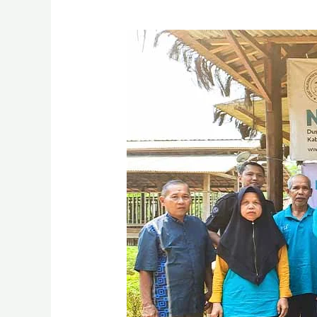
BSI
Maslahat
Salurkan
Hasil
Investasi
Dana
Wakaf
CWLS
SWR
003 untuk
UMKM