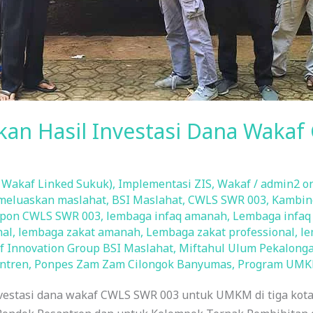
rkan Hasil Investasi Dana Waka
 Wakaf Linked Sukuk)
,
Implementasi ZIS
,
Wakaf
/
admin2 o
 meluaskan maslahat
,
BSI Maslahat
,
CWLS SWR 003
,
Kambin
pon CWLS SWR 003
,
lembaga infaq amanah
,
Lembaga infaq 
nal
,
lembaga zakat amanah
,
Lembaga zakat professional
,
le
 Innovation Group BSI Maslahat
,
Miftahul Ulum Pekalong
ntren
,
Ponpes Zam Zam Cilongok Banyumas
,
Program UM
vestasi dana wakaf CWLS SWR 003 untuk UMKM di tiga kota 