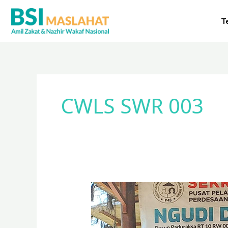
Lewati
ke
T
konten
CWLS SWR 003
BSI
Maslahat
Salurkan