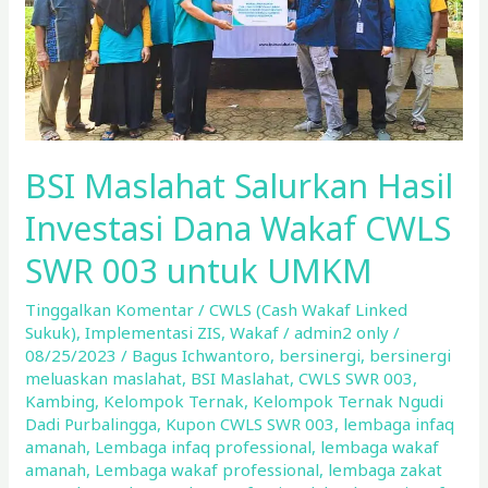
Wakaf
CWLS
SWR
003 untuk
UMKM
BSI Maslahat Salurkan Hasil
Investasi Dana Wakaf CWLS
SWR 003 untuk UMKM
Tinggalkan Komentar
/
CWLS (Cash Wakaf Linked
Sukuk)
,
Implementasi ZIS
,
Wakaf
/
admin2 only
/
08/25/2023
/
Bagus Ichwantoro
,
bersinergi
,
bersinergi
meluaskan maslahat
,
BSI Maslahat
,
CWLS SWR 003
,
Kambing
,
Kelompok Ternak
,
Kelompok Ternak Ngudi
Dadi Purbalingga
,
Kupon CWLS SWR 003
,
lembaga infaq
amanah
,
Lembaga infaq professional
,
lembaga wakaf
amanah
,
Lembaga wakaf professional
,
lembaga zakat