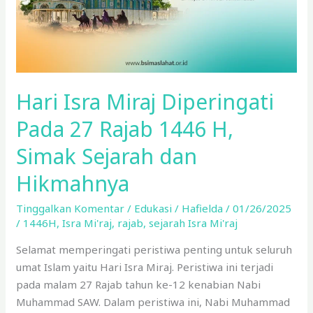
1446
H,
Simak
Sejarah
dan
Hari Isra Miraj Diperingati
Hikmahnya
Pada 27 Rajab 1446 H,
Simak Sejarah dan
Hikmahnya
Tinggalkan Komentar
/
Edukasi
/
Hafielda
/
01/26/2025
/
1446H
,
Isra Mi'raj
,
rajab
,
sejarah Isra Mi'raj
Selamat memperingati peristiwa penting untuk seluruh
umat Islam yaitu Hari Isra Miraj. Peristiwa ini terjadi
pada malam 27 Rajab tahun ke-12 kenabian Nabi
Muhammad SAW. Dalam peristiwa ini, Nabi Muhammad