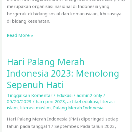
merupakan organisasi nasional di Indonesia yang
bergerak di bidang sosial dan kemanusiaan, khususnya
di bidang kesehatan.
Read More »
Hari Palang Merah
Hari
Palang
Indonesia 2023: Menolong
Merah
Indonesia
Sepenuh Hati
2023:
Tinggalkan Komentar
/
Edukasi
/
admin2 only
/
Menolong
09/20/2023
/
hari pmi 2023; artikel edukasi; literasi
Sepenuh
islam
,
literasi muslim
,
Palang Merah Indonesia
Hati
Hari Palang Merah Indonesia (PMI) diperingati setiap
tahun pada tanggal 17 September. Pada tahun 2023,