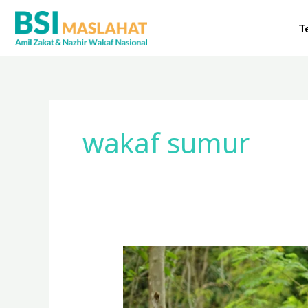
Lewati
ke
T
konten
wakaf sumur
Wakaf
Sumur
Untuk