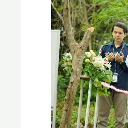
Masyarakat
Ende
NTT
dari
BSI
Maslahat