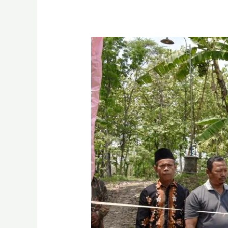
BSI
Maslahat
Dan
BSI
Resmikan
Wakaf
Sumur
Di
Dusun
Senggot
Desa
Jambon
Kabupaten
Grobogan