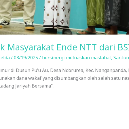
 Masyarakat Ende NTT dari BS
ielda
/
03/19/2025
/
bersinergi meluaskan maslahat
,
Santun
ur di Dusun Pu’u Au, Desa Ndorurea, Kec. Nanganpanda, 
akan dana wakaf yang disumbangkan oleh salah satu nasab
adang Jariyah Bersama”.