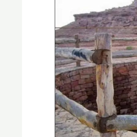
Sumur
Tua
Ke
Hotel:
Kisah
Wakaf
Sumur
Utsman
Bin
‘Affan