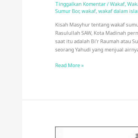
Tinggalkan Komentar
/
Wakaf
,
Wak
Sumur Bor
,
wakaf
,
wakaf dalam isl
Kisah Masyhur tentang wakaf sumur
Rasulullah SAW, Kota Madinah pern
saat itu adalah Bi’r Raumah atau S
seorang Yahudi yang menjual airn
Read More »
Dari