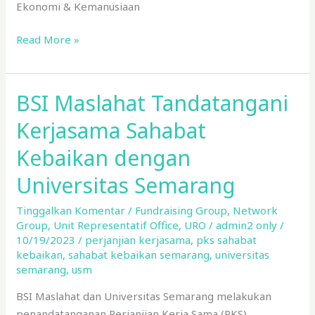
Ekonomi & Kemanusiaan
Read More »
BSI Maslahat Tandatangani
BSI
Maslahat
Kerjasama Sahabat
Tandatangani
Kerjasama
Kebaikan dengan
Sahabat
Universitas Semarang
Kebaikan
dengan
Tinggalkan Komentar
/
Fundraising Group
,
Network
Universitas
Group
,
Unit Representatif Office
,
URO
/
admin2 only
/
Semarang
10/19/2023
/
perjanjian kerjasama
,
pks sahabat
kebaikan
,
sahabat kebaikan semarang
,
universitas
semarang
,
usm
BSI Maslahat dan Universitas Semarang melakukan
penandatanganan Perjanjian Kerja Sama (PKS)