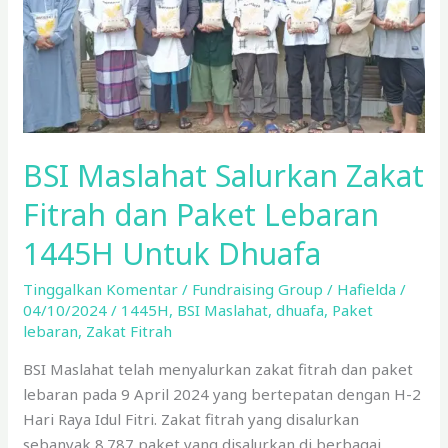
dan
Paket
Lebaran
1445H
Untuk
Dhuafa
BSI Maslahat Salurkan Zakat
Fitrah dan Paket Lebaran
1445H Untuk Dhuafa
Tinggalkan Komentar
/
Fundraising Group
/
Hafielda
/
04/10/2024
/
1445H
,
BSI Maslahat
,
dhuafa
,
Paket
lebaran
,
Zakat Fitrah
BSI Maslahat telah menyalurkan zakat fitrah dan paket
lebaran pada 9 April 2024 yang bertepatan dengan H-2
Hari Raya Idul Fitri. Zakat fitrah yang disalurkan
sebanyak 8.787 paket yang disalurkan di berbagai