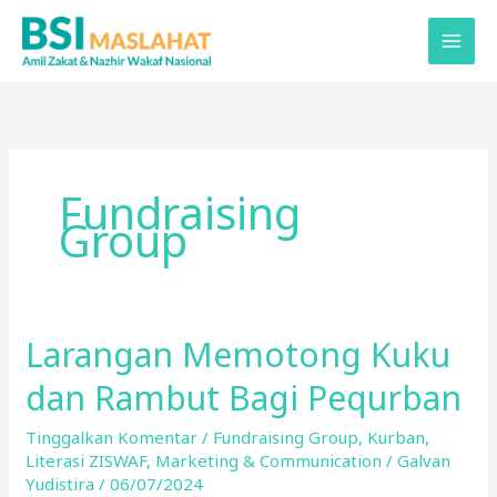
Lewati
ke
konten
Fundraising
Group
Larangan Memotong Kuku
Larangan
Memotong
dan Rambut Bagi Pequrban
Kuku
dan
Tinggalkan Komentar
/
Fundraising Group
,
Kurban
,
Rambut
Literasi ZISWAF
,
Marketing & Communication
/
Galvan
Bagi
Yudistira
/
06/07/2024