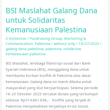
BSI Maslahat Galang Dana
BSI
Maslahat
untuk Solidaritas
Galang
Dana
Kemanusiaan Palestina
untuk
3 Komentar
/
Fundraising Group
,
Marketing &
Solidaritas
Communication
,
Palestina
/
admin2 only
/
10/27/2023
/
Kemanusiaan
galang dana palestina
,
palestina
,
solidaritas
Palestina
kemanusiaan palestina
BSI Maslahat, lembaga filantropi sosial dari Bank
Syariah Indonesia (BSI), menggalang dana untuk
membantu korban konflik di Palestina atas dasar
kemanusiaan. Galang dana ini masih dibuka untuk
masyarakat yang ikut berpartisipasi. Selama periode
16-23 Oktober 2023 tercatat donasi yang terkumpul
sebesar Rp514.861.658,- Konflik yang terjadi di
Palestina menyebabkan terjadinya Krisis Sosial,