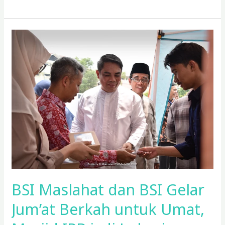
BSI
Maslahat
dan
BSI
Gelar
Jum’at
Berkah
untuk
Umat,
Masjid
IPB
jadi
BSI Maslahat dan BSI Gelar
Lokasi
Pertama
Jum’at Berkah untuk Umat,