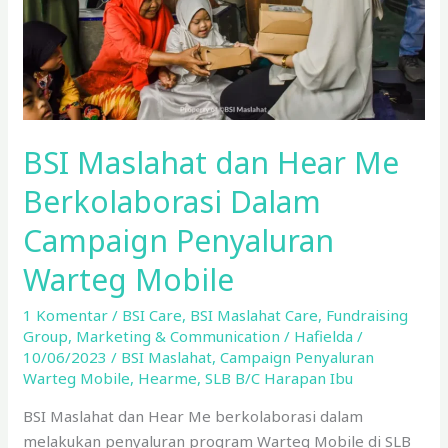
Dalam
Campaign
Penyaluran
Warteg
Mobile
BSI Maslahat dan Hear Me
Berkolaborasi Dalam
Campaign Penyaluran
Warteg Mobile
1 Komentar
/
BSI Care
,
BSI Maslahat Care
,
Fundraising
Group
,
Marketing & Communication
/
Hafielda
/
10/06/2023
/
BSI Maslahat
,
Campaign Penyaluran
Warteg Mobile
,
Hearme
,
SLB B/C Harapan Ibu
BSI Maslahat dan Hear Me berkolaborasi dalam
melakukan penyaluran program Warteg Mobile di SLB