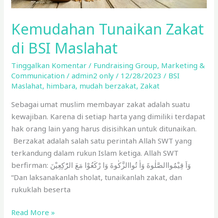
Kemudahan Tunaikan Zakat
di BSI Maslahat
Tinggalkan Komentar
/
Fundraising Group
,
Marketing &
Communication
/
admin2 only
/
12/28/2023
/
BSI
Maslahat
,
himbara
,
mudah berzakat
,
Zakat
Sebagai umat muslim membayar zakat adalah suatu
kewajiban. Karena di setiap harta yang dimiliki terdapat
hak orang lain yang harus disisihkan untuk ditunaikan.
Berzakat adalah salah satu perintah Allah SWT yang
terkandung dalam rukun Islam ketiga. Allah SWT
berfirman: وَاَ قِيْمُواالصَّلٰوةَ وَاٰ تُواالزَّكٰوةَ وَا رْكَعُوْا مَعَ الرّٰكِعِيْنَ
“Dan laksanakanlah sholat, tunaikanlah zakat, dan
rukuklah beserta
Read More »