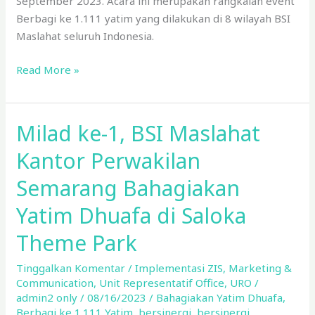
September 2023. Acara ini merupakan rangkaian event
Berbagi ke 1.111 yatim yang dilakukan di 8 wilayah BSI
Maslahat seluruh Indonesia.
Read More »
Milad ke-1, BSI Maslahat
Milad
ke-
Kantor Perwakilan
1,
BSI
Semarang Bahagiakan
Maslahat
Yatim Dhuafa di Saloka
Kantor
Perwakilan
Theme Park
Semarang
Bahagiakan
Tinggalkan Komentar
/
Implementasi ZIS
,
Marketing &
Communication
,
Unit Representatif Office
,
URO
/
Yatim
admin2 only
/
08/16/2023
/
Bahagiakan Yatim Dhuafa
,
Dhuafa
Berbagi ke 1.111 Yatim
,
bersinergi
,
bersinergi