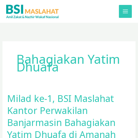
Lewati
ke
konten
Bahagiakan Yatim
Dhuafa
Milad ke-1, BSI Maslahat
Milad
ke-
Kantor Perwakilan
1,
BSI
Banjarmasin Bahagiakan
Maslahat
Yatim Dhuafa di Amanah
Kantor