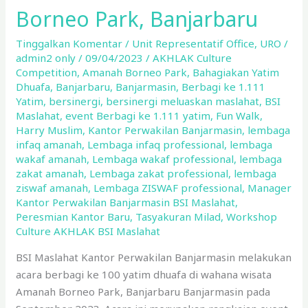
Perwakilan
Borneo Park, Banjarbaru
Banjarmasin
Bahagiakan
Tinggalkan Komentar
/
Unit Representatif Office
,
URO
/
admin2 only
/
09/04/2023
/
AKHLAK Culture
Yatim
Competition
,
Amanah Borneo Park
,
Bahagiakan Yatim
Dhuafa
Dhuafa
,
Banjarbaru
,
Banjarmasin
,
Berbagi ke 1.111
di
Yatim
,
bersinergi
,
bersinergi meluaskan maslahat
,
BSI
Amanah
Maslahat
,
event Berbagi ke 1.111 yatim
,
Fun Walk
,
Borneo
Harry Muslim
,
Kantor Perwakilan Banjarmasin
,
lembaga
infaq amanah
,
Lembaga infaq professional
,
lembaga
Park,
wakaf amanah
,
Lembaga wakaf professional
,
lembaga
Banjarbaru
zakat amanah
,
Lembaga zakat professional
,
lembaga
ziswaf amanah
,
Lembaga ZISWAF professional
,
Manager
Kantor Perwakilan Banjarmasin BSI Maslahat
,
Peresmian Kantor Baru
,
Tasyakuran Milad
,
Workshop
Culture AKHLAK BSI Maslahat
BSI Maslahat Kantor Perwakilan Banjarmasin melakukan
acara berbagi ke 100 yatim dhuafa di wahana wisata
Amanah Borneo Park, Banjarbaru Banjarmasin pada