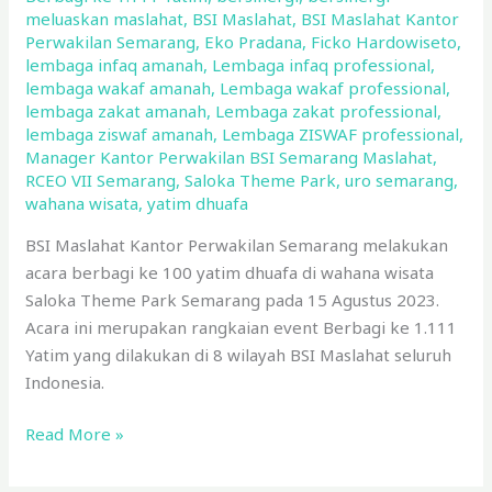
di
meluaskan maslahat
,
BSI Maslahat
,
BSI Maslahat Kantor
Saloka
Perwakilan Semarang
,
Eko Pradana
,
Ficko Hardowiseto
,
Theme
lembaga infaq amanah
,
Lembaga infaq professional
,
lembaga wakaf amanah
,
Lembaga wakaf professional
,
Park
lembaga zakat amanah
,
Lembaga zakat professional
,
lembaga ziswaf amanah
,
Lembaga ZISWAF professional
,
Manager Kantor Perwakilan BSI Semarang Maslahat
,
RCEO VII Semarang
,
Saloka Theme Park
,
uro semarang
,
wahana wisata
,
yatim dhuafa
BSI Maslahat Kantor Perwakilan Semarang melakukan
acara berbagi ke 100 yatim dhuafa di wahana wisata
Saloka Theme Park Semarang pada 15 Agustus 2023.
Acara ini merupakan rangkaian event Berbagi ke 1.111
Yatim yang dilakukan di 8 wilayah BSI Maslahat seluruh
Indonesia.
Read More »