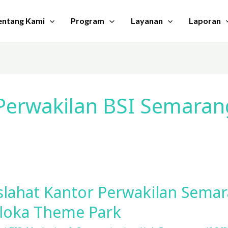
entang Kami
Program
Layanan
Laporan
Perwakilan BSI Semaran
aslahat Kantor Perwakilan Sema
aloka Theme Park