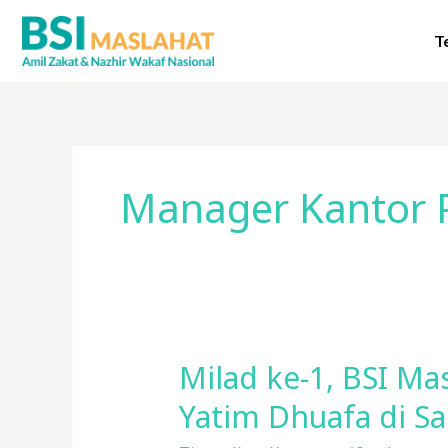
Lewati
ke
T
konten
Manager Kantor 
Milad ke-1, BSI M
Milad
ke-
Yatim Dhuafa di S
1,