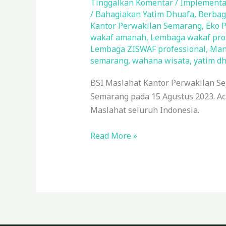
BSI
Tinggalkan Komentar
/
Implementa
/
Bahagiakan Yatim Dhuafa
,
Berbagi
Maslahat
Kantor Perwakilan Semarang
,
Eko 
Kantor
wakaf amanah
,
Lembaga wakaf pro
Perwakilan
Lembaga ZISWAF professional
,
Man
Semarang
semarang
,
wahana wisata
,
yatim d
Bahagiakan
BSI Maslahat Kantor Perwakilan S
Yatim
Semarang pada 15 Agustus 2023. Aca
Dhuafa
Maslahat seluruh Indonesia.
di
Saloka
Read More »
Theme
Park