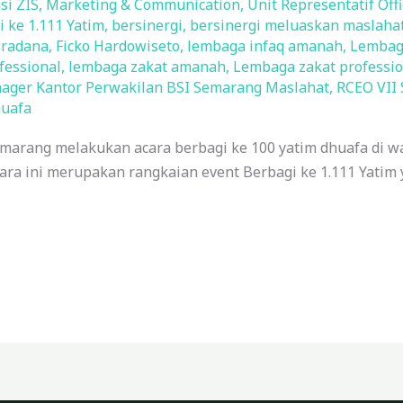
si ZIS
,
Marketing & Communication
,
Unit Representatif Offi
 ke 1.111 Yatim
,
bersinergi
,
bersinergi meluaskan maslaha
Pradana
,
Ficko Hardowiseto
,
lembaga infaq amanah
,
Lembaga
fessional
,
lembaga zakat amanah
,
Lembaga zakat professio
ager Kantor Perwakilan BSI Semarang Maslahat
,
RCEO VII
huafa
emarang melakukan acara berbagi ke 100 yatim dhuafa di 
ra ini merupakan rangkaian event Berbagi ke 1.111 Yatim y