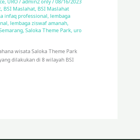
ce
,
URO
/
admin2 only
/
08/16/2023
t
,
BSI Maslahat
,
BSI Maslahat
 infaq professional
,
lembaga
nal
,
lembaga ziswaf amanah
,
 Semarang
,
Saloka Theme Park
,
uro
wahana wisata Saloka Theme Park
ang dilakukan di 8 wilayah BSI