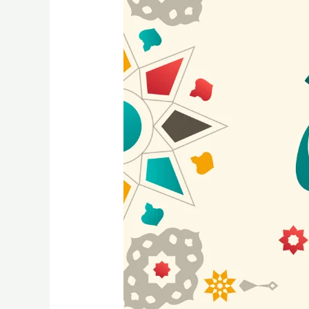
Nabi
Muhammad
SAW