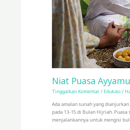
Niat Puasa Ayyamu
Tinggalkan Komentar
/
Edukasi
/
Ha
Ada amalan sunah yang dianjurkan d
pada 13-15 di Bulan Hijriah. Puas
menjalankannya untuk mengisi bu