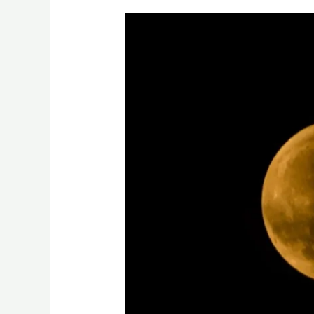
Memasuki
Bulan
Rabiul
Awal
1446
H,
Inilah
Keutamaan
Bulan
Maulid