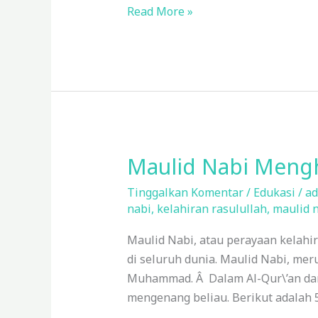
Read More »
Maulid Nabi Mengh
Maulid
Nabi
Tinggalkan Komentar
/
Edukasi
/
ad
Menghormati
nabi
,
kelahiran rasulullah
,
maulid 
dan
Mengenang
Maulid Nabi, atau perayaan kelahi
Kelahiran
di seluruh dunia. Maulid Nabi, m
Rasulullah
Muhammad. Â Dalam Al-Qur\’an dan
mengenang beliau. Berikut adalah 5