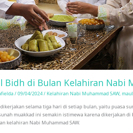
l Bidh di Bulan Kelahiran Na
fielda
/
09/04/2024
/
Kelahiran Nabi Muhammad SAW
,
maul
ikerjakan selama tiga hari di setiap bulan, yaitu puasa s
a sunah muakkad ini semakin istimewa karena dikerjakan di
lan kelahiran Nabi Muhammad SAW.