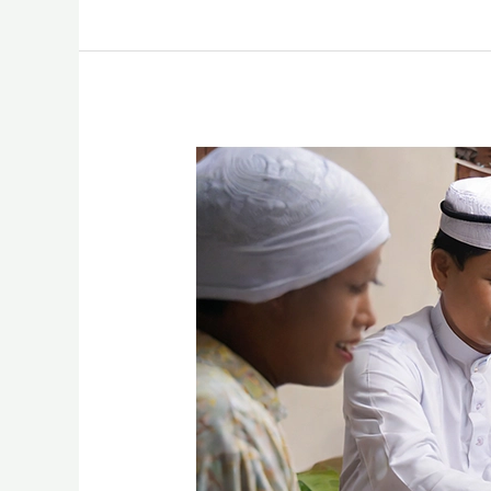
Niat
Puasa
Ayyamul
Bidh
di
Bulan
Kelahiran
Nabi
Muhammad
SAW