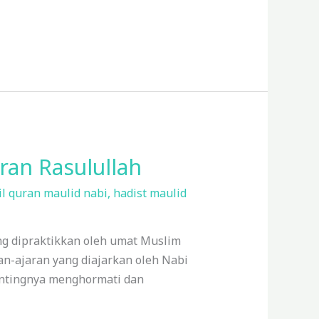
an Rasulullah
il quran maulid nabi
,
hadist maulid
ng dipraktikkan oleh umat Muslim
-ajaran yang diajarkan oleh Nabi
entingnya menghormati dan