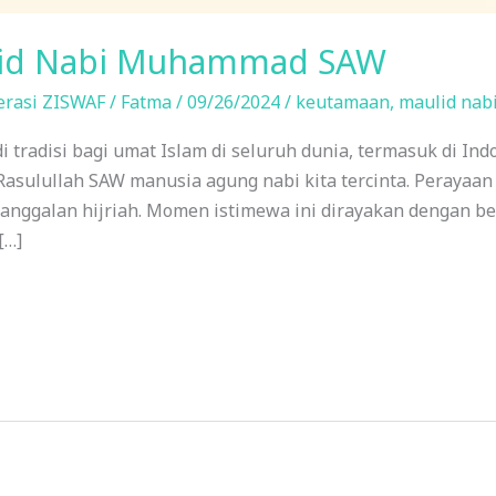
lid Nabi Muhammad SAW
erasi ZISWAF
/
Fatma
/
09/26/2024
/
keutamaan
,
maulid nab
 tradisi bagi umat Islam di seluruh dunia, termasuk di In
Rasulullah SAW manusia agung nabi kita tercinta. Perayaan
nggalan hijriah. Momen istimewa ini dirayakan dengan ber
[…]