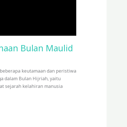
maan Bulan Maulid
t beberapa keutamaan dan peristiwa
ga dalam Bulan Hijriah, yaitu
at sejarah kelahiran manusia